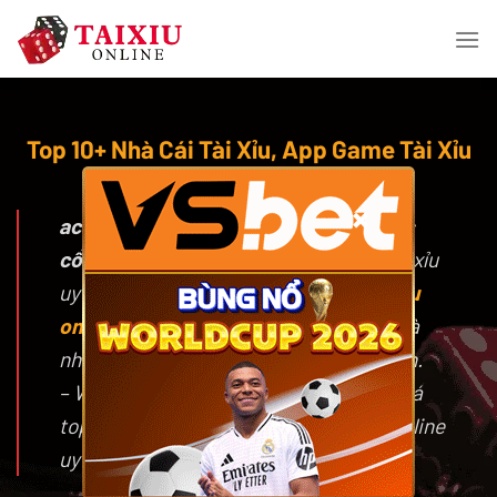
Skip
to
content
Top 10+ Nhà Cái Tài Xỉu, App Game Tài Xỉu
Online Uy Tín 12/2025
×
acetate.io
là trang chuyên đánh giá các
cổng game tài xỉu online
và nhà cái tài xỉu
uy tín, đồng thời chia sẻ mẹo chơi
tài xỉu
online
hiệu quả, chiến thuật đặt cược và
những chương trình khuyến mãi hấp dẫn.
– Website tổng hợp và cập nhật đánh giá
top 10 trang tài xỉu, app game tài xỉu online
uy tín nhất 2025.