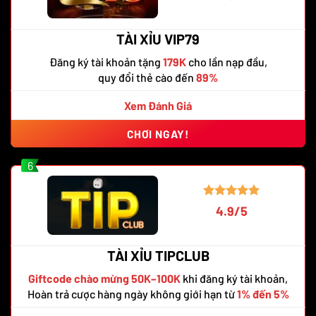
TÀI XỈU VIP79
Đăng ký tài khoản tặng
179K
cho lần nạp đầu,
quy đổi thẻ cào đến
89%
Xem Đánh Giá
CHƠI NGAY!
6
4.9/5
TÀI XỈU TIPCLUB
Giftcode chào mừng 50K–100K
khi đăng ký tài khoản,
Hoàn trả cược hàng ngày không giới hạn từ
1% đến 5%