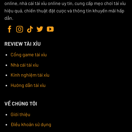
online, nhà cái tài xỉu online uy tín, cung cấp mẹo chơi tài xỉu
vụ chất lượng cao. Cổng game này mang đến một trải
hiệu quả, chiến thuật đặt cược và thông tin khuyến mãi hấp
nghiệm chơi tài xỉu trực tuyến hoàn hảo với tỷ lệ trả
dẫn.
thưởng cao cùng hệ thống bảo mật an toàn.
REVIEW TÀI XỈU
Cổng game tài xỉu
Nhà cái tài xỉu
Kinh nghiệm tài xỉu
Hướng dẫn tài xỉu
Hệ thống GO88 bắt mắt sở hữu nhiều trò chơi thú vị
VỀ CHÚNG TÔI
Ngoài ra, GO88 cung cấp nhiều chương trình khuyến
mãi hấp dẫn, đặc biệt là các ưu đãi dành riêng cho
Giới thiệu
thành viên mới. Giao diện người dùng thân thiện và tốc
Điều khoản sử dụng
độ load game nhanh chóng khiến người chơi cảm thấy