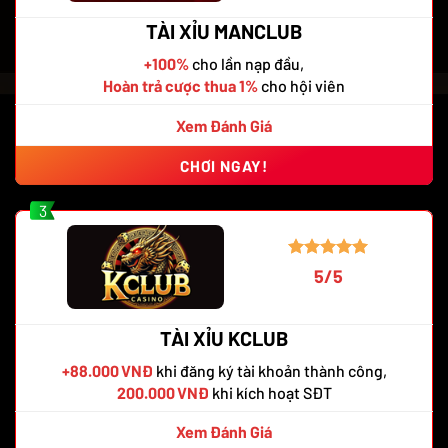
TÀI XỈU MANCLUB
+100%
cho lần nạp đầu,
Hoàn trả cược thua 1%
cho hội viên
Xem Đánh Giá
CHƠI NGAY!
3
5/5
TÀI XỈU KCLUB
+88.000 VNĐ
khi đăng ký tài khoản thành công,
200.000 VNĐ
khi kích hoạt SĐT
Xem Đánh Giá