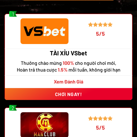
1
5/5
TÀI XỈU VSbet
Thưởng chào mừng
100%
cho người chơi mới,
Hoàn trả thua cược
1.5%
mỗi tuần, không giới hạn
Xem Đánh Giá
CHƠI NGAY!
2
5/5